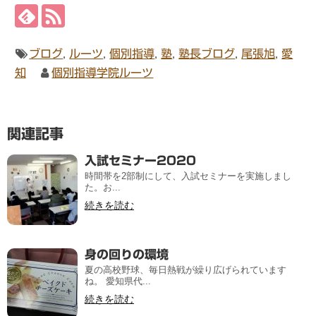
ブログ
,
ルーツ
,
個別指導
,
塾
,
塾長ブログ
,
尾張旭
,
愛
知
個別指導学院ルーツ
関連記事
入試セミナー2020
時間帯を2部制にして、入試セミナーを実施しまし
た。お...
続きを読む
身の回りの環境
夏の高校野球、毎日熱戦が繰り広げられています
ね。 愛知県代...
続きを読む