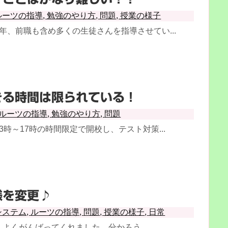
ルーツの指導
,
勉強のやり方
,
問題
,
授業の様子
年、前職も含め多くの生徒さんを指導させてい...
きる時間は限られている！
ルーツの指導
,
勉強のやり方
,
問題
3時～17時の時間限定で開校し、テスト対策...
様を変更♪
システム
,
ルーツの指導
,
問題
,
授業の様子
,
日常
よくがんばってくれました。分かろう...