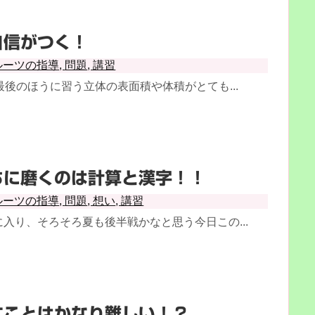
自信がつく！
ルーツの指導
,
問題
,
講習
最後のほうに習う立体の表面積や体積がとても...
ちに磨くのは計算と漢字！！
ルーツの指導
,
問題
,
想い
,
講習
入り、そろそろ夏も後半戦かなと思う今日この...
すことはかなり難しい！？