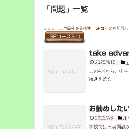
「
問題
」
一覧
☆☆☆ 上位高校を目指す、SPコースを新設
take adva
2025/4/15
この4月から、中学
続きを読む
お勧めした
2021/7/6
ル
学校では三者面談が