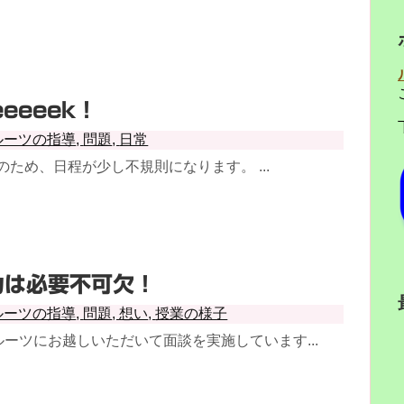
eeeek！
ルーツの指導
,
問題
,
日常
のため、日程が少し不規則になります。 ...
力は必要不可欠！
ルーツの指導
,
問題
,
想い
,
授業の様子
ーツにお越しいただいて面談を実施しています...