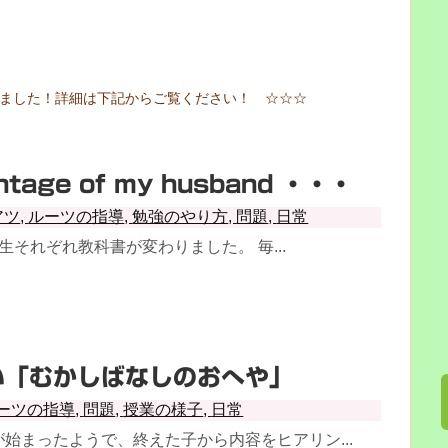
しました！詳細は下記からご覧ください！ ☆☆☆
ntage of my husband ・・・
アツ
,
ルーツの指導
,
勉強のやり方
,
問題
,
日常
生それぞれ教科書が変わりました。 毎...
い「むかしばなしのおへや」
ーツの指導
,
問題
,
授業の様子
,
日常
始まったようで、終えた子から内容をヒアリン...