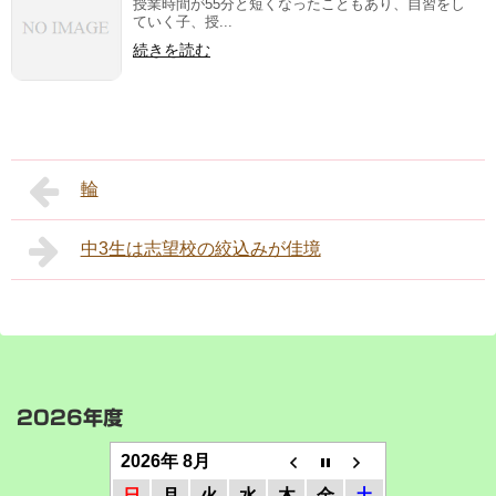
授業時間が55分と短くなったこともあり、自習をし
ていく子、授...
続きを読む
輪
中3生は志望校の絞込みが佳境
2026年度
2026年 8月
日
月
火
水
木
金
土