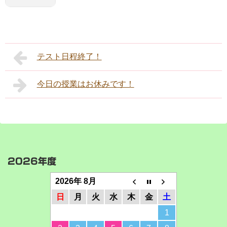
テスト日程終了！
今日の授業はお休みです！
2026年度
2026年 8月
日
月
火
水
木
金
土
1