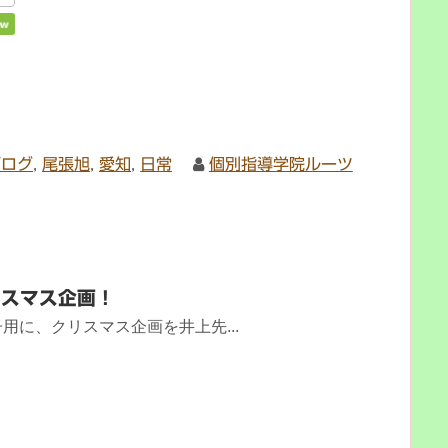
ブログ
,
尾張旭
,
愛知
,
日常
個別指導学院ルーツ
リスマス企画！
用に、クリスマス企画を井上先...