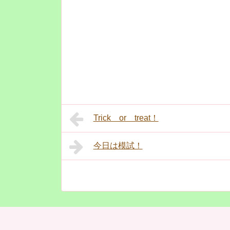
Trick or treat！
今日は模試！