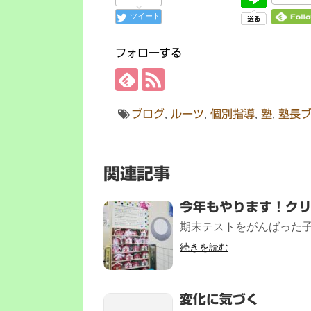
ツイート
フォローする
ブログ
,
ルーツ
,
個別指導
,
塾
,
塾長
関連記事
今年もやります！ク
期末テストをがんばった子
続きを読む
変化に気づく