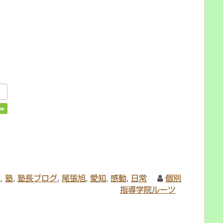
試
,
塾
,
塾長ブログ
,
尾張旭
,
愛知
,
感動
,
日常
個別
指導学院ルーツ