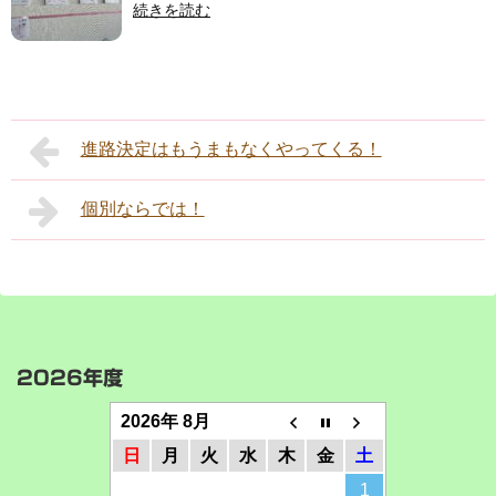
続きを読む
進路決定はもうまもなくやってくる！
個別ならでは！
2026年度
2026年 8月
日
月
火
水
木
金
土
1