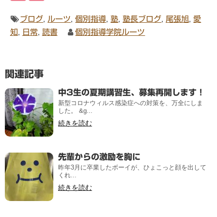
ブログ
,
ルーツ
,
個別指導
,
塾
,
塾長ブログ
,
尾張旭
,
愛
知
,
日常
,
読書
個別指導学院ルーツ
関連記事
中3生の夏期講習生、募集再開します！
新型コロナウィルス感染症への対策を、万全にしま
した。 &g...
続きを読む
先輩からの激励を胸に
昨年3月に卒業したボーイが、ひょこっと顔を出して
くれ...
続きを読む