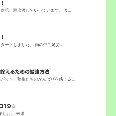
戦！
第、順次渡していっています。 ま...
ト！
ートしました。 雨の中ご足労...
き終えるための勉強方法
ができ、塾生たちのがんばりを感じるこ...
019☆
た。 来週...