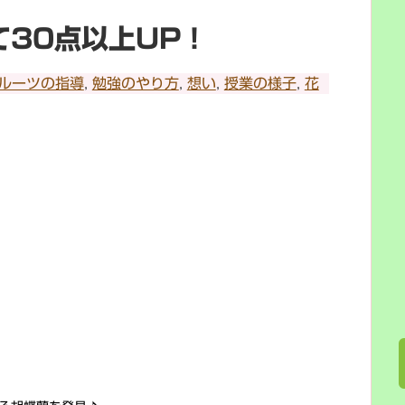
て30点以上UP！
ルーツの指導
,
勉強のやり方
,
想い
,
授業の様子
,
花