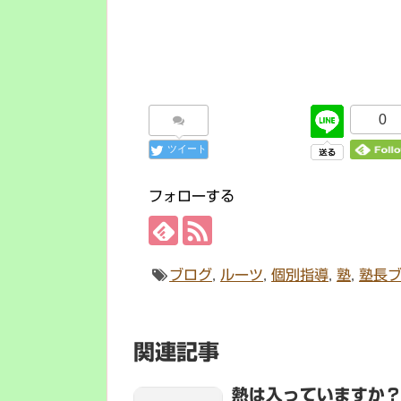
0
ツイート
フォローする
ブログ
,
ルーツ
,
個別指導
,
塾
,
塾長
関連記事
熱は入っていますか