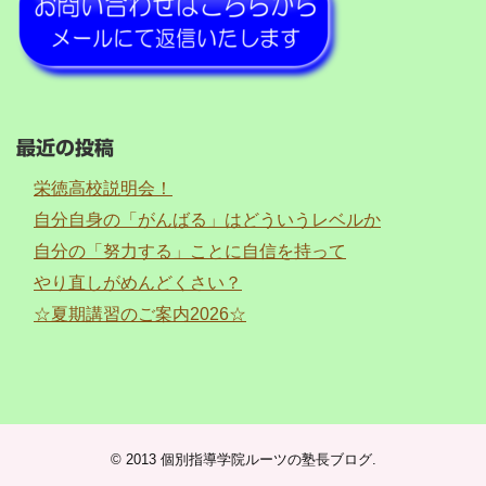
最近の投稿
栄徳高校説明会！
自分自身の「がんばる」はどういうレベルか
自分の「努力する」ことに自信を持って
やり直しがめんどくさい？
☆夏期講習のご案内2026☆
© 2013
個別指導学院ルーツの塾長ブログ
.