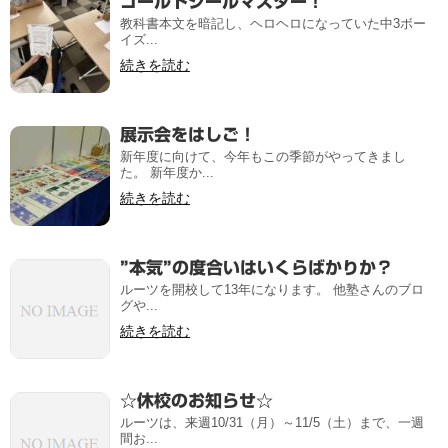
ゴールドシールマスター！
教科書本文を暗記し、ヘロヘロになっていた中3ボー
イズ...
続きを読む
展示会をはしご！
新年度に向けて、今年もこの季節がやってきまし
た。 新年度か...
続きを読む
”本気”の度合いはいくらばかりか？
ルーツを開校して13年になります。 他塾さんのブロ
グや...
続きを読む
☆休校のお知らせ☆
ルーツは、来週10/31（月）～11/5（土）まで、一週
間お...