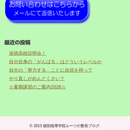
最近の投稿
栄徳高校説明会！
自分自身の「がんばる」はどういうレベルか
自分の「努力する」ことに自信を持って
やり直しがめんどくさい？
☆夏期講習のご案内2026☆
© 2013
個別指導学院ルーツの塾長ブログ
.