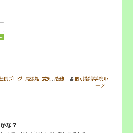
塾長ブログ
,
尾張旭
,
愛知
,
感動
個別指導学院ル
ーツ
るかな？