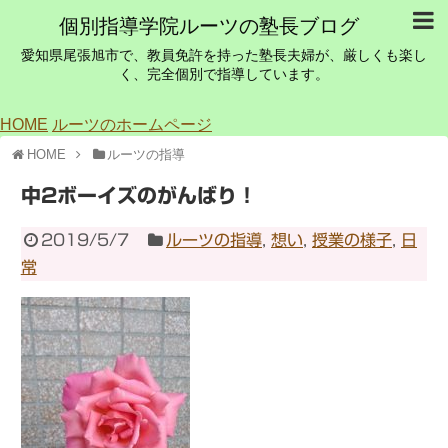
個別指導学院ルーツの塾長ブログ
愛知県尾張旭市で、教員免許を持った塾長夫婦が、厳しくも楽し
く、完全個別で指導しています。
HOME
ルーツのホームページ
HOME
ルーツの指導
中2ボーイズのがんばり！
2019/5/7
ルーツの指導
,
想い
,
授業の様子
,
日
常