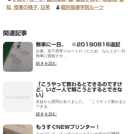
知
,
授業の様子
,
日常
個別指導学院ルーツ
関連記事
無事に一日。 ※20190816追記
台風、若干西寄りルートだったため、なんとか一日
無事に開校させ...
続きを読む
「こうやって教わるとできるのですけ
ど、いざ一人で解こうとするとできな
い」
生徒から質問がありました。 「こうやって教わると
できる...
続きを読む
もうすぐNEWプリンター！
ルーツには、インクジェットとレーザーの2種類、