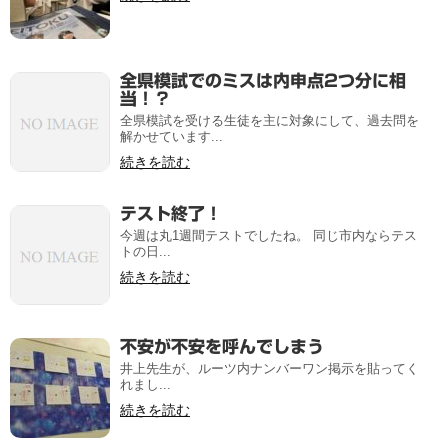
全県模試でのミスは内申点2つ分に相
当！？
全県模試を受ける生徒を主に対象にして、過去問を
解かせています...
続きを読む
テスト終了！
今週は丸1週間テストでしたね。 同じ市内ならテス
トの日...
続きを読む
不安が不安を呼んでしまう
井上先生が、ルーツ内ナンバーワン掲示を貼ってく
れまし...
続きを読む